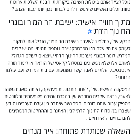
נוכל לצייד אותם ביכולות חשיבה ביקורתית, הבנת השלכות ארוכות
טווח, וכלים מעשיים שיאפשרו להם לבחור נכון יותר עבור עצמם?
מתוך חוויה אישית: ישיבת הר המור ובוגרי
החינוך הדתי
הרקע שלי, כתלמיד לשעבר בישיבת הר המור, הוביל אותי לחקור
לעומק את השאלה הזו מפרספקטיבה נוספת. תהיתי: מה יש לבית
המדרש לומר לבוגרי מערכת החינוך הדתי שיוצאים לעולם הגדול?
לאותם אלו שלא ממשיכים במסלול קלאסי של הוראה או לימוד תורה
אינטנסיבי, ועלולים לאבד קשר משמעותי עם בית המדרש ועם עולמו
הרוחני?
המסקנה האישית שלי, לאחר התבוננות מעמיקה, הייתה כואבת משהו:
לצערי, נראה שלבית המדרש אין בהכרח אמירה משמעותית ורלוונטית
מספיק עבור אותם בוגרים. חסר גשר שיחבר בין עולם הערכים והידע
שצברו במוסדות החינוך הדתי לבין האתגרים וההחלטות הממתינים
להם בחיים ה"אזרחיים".
השאלה שנותרת פתוחה: איך מנחים